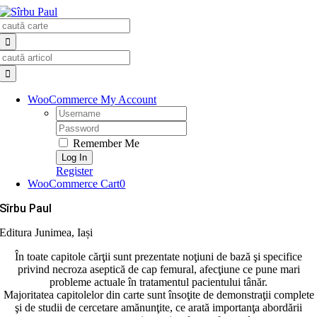
Skip
Search
to
for:
content
Search
for:
WooCommerce My Account
Username:
Password:
Remember Me
Register
WooCommerce Cart
0
Sîrbu Paul
Editura Junimea, Iași
În toate capitole cărţii sunt prezentate noţiuni de bază şi specifice
privind necroza aseptică de cap femural, afec­ţiune ce pune mari
probleme actuale în tratamentul pacientului tânăr.
Majoritatea capitolelor din carte sunt însoţite de demonstraţii complete
şi de studii de cercetare amă­nun­ţite, ce arată importanţa abordării