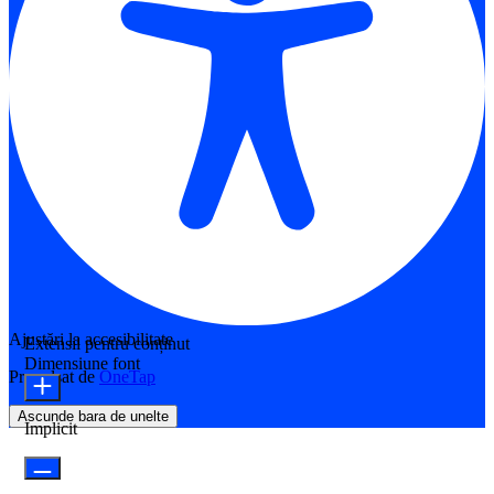
Ajustări la accesibilitate
Extensii pentru conținut
Dimensiune font
Propulsat de
OneTap
Ascunde bara de unelte
Implicit