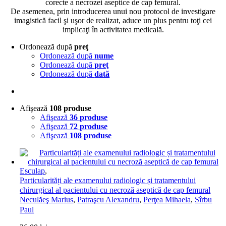
corecte a necrozei aseptice de cap femural.
De asemenea, prin introducerea unui nou protocol de investigare
imagistică facil şi uşor de realizat, aduce un plus pentru toţi cei
implicaţi în activitatea medicală.
Ordonează după
preţ
Ordonează după
nume
Ordonează după
preţ
Ordonează după
dată
Afişează
108 produse
Afişează
36 produse
Afişează
72 produse
Afişează
108 produse
Esculap
,
Particularități ale examenului radiologic și tratamentului
chirurgical al pacientului cu necroză aseptică de cap femural
Neculăeş Marius
,
Patraşcu Alexandru
,
Perţea Mihaela
,
Sîrbu
Paul