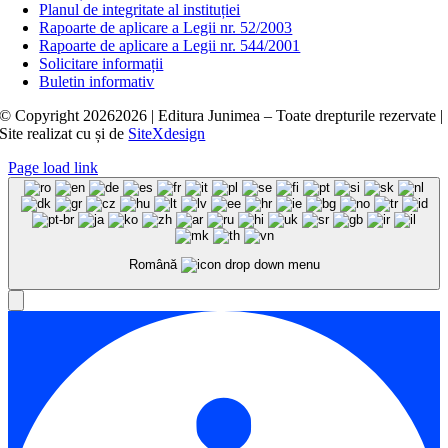
Planul de integritate al instituției
Rapoarte de aplicare a Legii nr. 52/2003
Rapoarte de aplicare a Legii nr. 544/2001
Solicitare informații
Buletin informativ
© Copyright
20262026 | Editura Junimea – Toate drepturile rezervate |
Site realizat cu
și
de
SiteXdesign
Page load link
Română