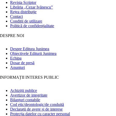
Revista Scriptor
Librăria „Cezar Ivănescu”
Rețea distribuție
Contact
Condiţii de utilizare
Politică de confidențialitate
DESPRE NOI
Despre Editura Junimea
Obiectivele Editurii Junimea
Echipa
Dosar de presă
Anunţuri
INFORMAȚII INTERES PUBLIC
Achiziții publice
Avertizor de integritate
Bilanțuri contabile
Cod etic/deontologic/de conduită
Declarații de avere și de interese
Protecția datelor cu caracter personal