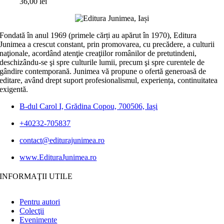
36,00
lei
Fondată în anul 1969 (primele cărți au apărut în 1970), Editura
Junimea a crescut constant, prin promovarea, cu precădere, a culturii
naţionale, acordând atenţie creaţiilor românilor de pretutindeni,
deschizându-se şi spre culturile lumii, precum şi spre curentele de
gândire contemporană. Junimea vă propune o ofertă generoasă de
editare, având drept suport profesionalismul, experiența, continuitatea
exigentă.
B-dul Carol I, Grădina Copou, 700506, Iași
+40232-705837
contact@editurajunimea.ro
www.EdituraJunimea.ro
INFORMAŢII UTILE
Pentru autori
Colecţii
Evenimente