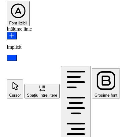
Font lizibil
Înălțime linie
Implicit
Cursor
Spațiu între litere
Grosime font