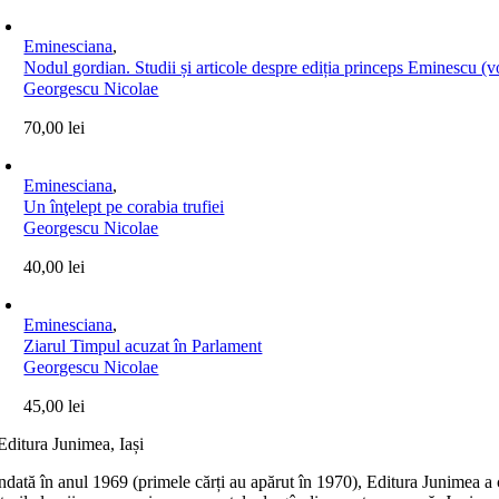
Eminesciana
,
Nodul gordian. Studii și articole despre ediția princeps Eminescu (vol
Georgescu Nicolae
70,00
lei
Eminesciana
,
Un înţelept pe corabia trufiei
Georgescu Nicolae
40,00
lei
Eminesciana
,
Ziarul Timpul acuzat în Parlament
Georgescu Nicolae
45,00
lei
dată în anul 1969 (primele cărți au apărut în 1970), Editura Junimea a c