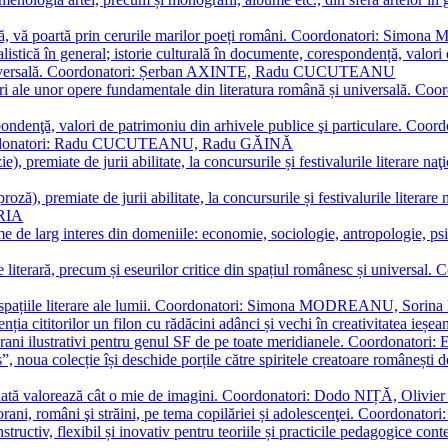
plă, vă poartă prin cerurile marilor poeți români. Coordonatori: Simon
istică în general; istorie culturală în documente, corespondență, valori 
și universală. Coordonatori: Șerban AXINTE, Radu CUCUTEANU
editări ale unor opere fundamentale din literatura română și univers
espondenţă, valori de patrimoniu din arhivele publice şi particulare.
. Coordonatori: Radu CUCUTEANU, Radu GĂINĂ
, premiate de jurii abilitate, la concursurile și festivalurile literare naţ
ză), premiate de jurii abilitate, la concursurile și festivalurile literare
ARIA
 de larg interes din domeniile: economie, sociologie, antropologie, psiho
storie literară, precum și eseurilor critice din spațiul românesc și uni
toate spațiile literare ale lumii. Coordonatori: Simona MODREANU, So
a cititorilor un filon cu rădăcini adânci și vechi în creativitatea ieșeană,
emporani ilustrativi pentru genul SF de pe toate meridianele. Coordona
”, noua colecție își deschide porțile către spiritele creatoare românești
enată valorează cât o mie de imagini. Coordonatori: Dodo NIȚĂ, Oli
porani, români şi străini, pe tema copilăriei și adolescenţei. Coordo
constructiv, flexibil și inovativ pentru teoriile și practicile pedagogi