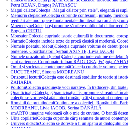
Petru BEJAN, Dragoș PĂTRAȘCU
Magul călător
Colecția „Magul călător prin stele”, elegantă și su
Memoria clepsidrei
Colecţia cuprinde confesiuni, jurnale, memorial
reeditări ale unor opere fundamentale din literatura română 
Mnemosyne
Colecția își propune să ofere publicului cititor re
Bogdan CREȚU
Mousaion
Colecţia cuprinde istorie culturală în documente, cor
Narratio
Colecţia include texte de proză clasică și modernă
Numele poetului (debut)
Colecţia cuprinde volume de debut (poezie)
partenere. Coordonatori: Șerban AXINTE, Livia IACOB
Numele prozatorului (debut)
Colecţia cuprinde volume de debut (pro
sunt partenere. Coordonatori: Ioan RĂDUCEA, Frăguța ZAH
Omul şi societatea contemporană
Colecția cuprinde volume pe teme
CUCUTEANU, Simona MODREANU
Orizontul lecturii
Colecția este destinată studiilor de teorie și i
ZAHARIA
Polifonii
Colecția găzduiește voci narative, în traducere, din 
Quanticipaţia
Colecța „Quanticipația” își propune să readucă în atenți
colecție se vor regăsi atât autori români, cât și prozatori cont
Românii de pretutindeni
Continuare a colecției „Românii din Paris
MODREANU, Livia IACOB, Sorina DĂNĂILĂ
smART
O imagine valorează cât o mie de cuvinte. O bandă des
Ulița copilăriei
Colecţia cuprinde cărţi semnate de autori contem
Univers didactic
Colecția se dorește a fi un spațiu al dialogului 