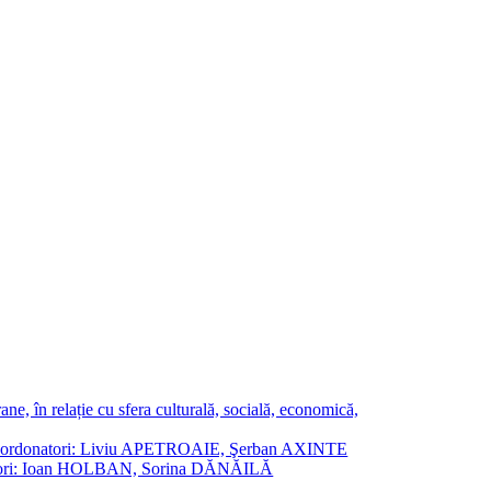
ne, în relație cu sfera culturală, socială, economică,
ane. Coordonatori: Liviu APETROAIE, Şerban AXINTE
ordonatori: Ioan HOLBAN, Sorina DĂNĂILĂ