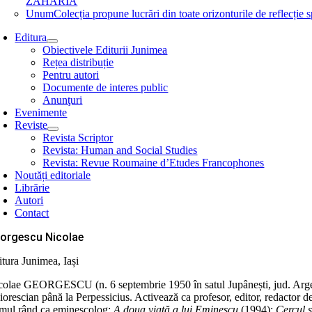
ZAHARIA
Unum
Colecția propune lucrări din toate orizonturile de refle
Editura
Obiectivele Editurii Junimea
Rețea distribuție
Pentru autori
Documente de interes public
Anunţuri
Evenimente
Reviste
Revista Scriptor
Revista: Human and Social Studies
Revista: Revue Roumaine d’Etudes Francophones
Noutăți editoriale
Librărie
Autori
Contact
orgescu Nicolae
itura Junimea, Iași
colae GEORGESCU (n. 6 septembrie 1950 în satul Jupânești, jud. Argeș) es
orescian până la Perpessicius. Activează ca profesor, editor, redactor d
imul rând ca eminescolog:
A doua viață a lui Eminescu
(1994);
Cercul s