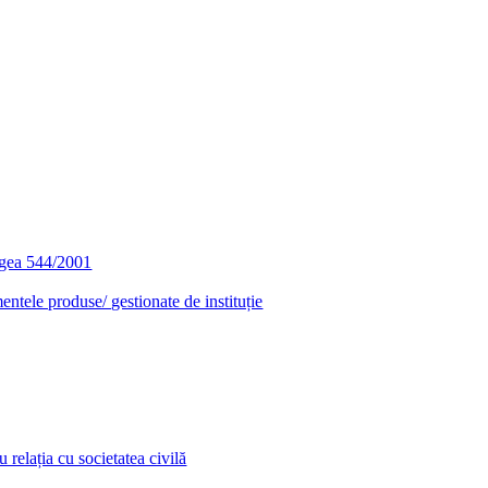
egea 544/2001
entele produse/ gestionate de instituție
relația cu societatea civilă