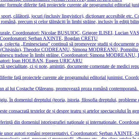
ormate/ formule diferite față proiectele curente ale programului editori
sport, călătorii, jocuri (inclusiv lingvistice), dicţionare accesibile
mba română, precum şi celor tălmăciţi în limbi străine, inclusiv în edi
i culturale. Coordonatori: Nicolae BUSUIOC, Grigore ILISEI, Lucian V
erare. Coordonatori: Șerban AXINTE, Bogdan CREŢU
ea, colecția „Eminesciana” continuă să promoveze studii și documente pri
i CIMPOI (Chișinău), Theodor CODREANU, Simona MODREANU, Pomp
 Eminescu traduse în limbi străine. Coordonatori: Simona MODREANU
oordonatori: Ioan HOLBAN, Eugen URICARU
ictă specialitate, ci și note, amintiri, documente comentate de medici 
mule diferite față proiectele curente ale programului editorial junimi
 roman al lui Costache Olăreanu, promovează proza română contempor
tigiu, în domeniul dreptului (teoria, istoria, filosofia dreptului, problem
 este consacrată textelor de și despre teatru și artelor spectacolului 
referință din domeniul istoriografiei naţionale şi internaţionale. C
tive, ale unor autori români reprezentativi. Coordonatori: Șerban AX
menologia artei, precum și monografii, albume etc., din sfera artelor în g