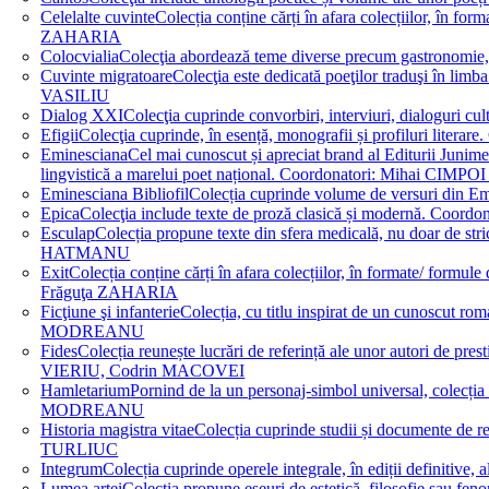
Celelalte cuvinte
Colecția conține cărți în afara colecțiilor, în f
ZAHARIA
Colocvialia
Colecţia abordează teme diverse precum gastronomie, 
Cuvinte migratoare
Colecţia este dedicată poeţilor traduşi în li
VASILIU
Dialog XXI
Colecţia cuprinde convorbiri, interviuri, dialogur
Efigii
Colecţia cuprinde, în esență, monografii și profiluri lit
Eminesciana
Cel mai cunoscut și apreciat brand al Editurii Junim
lingvistică a marelui poet național. Coordonatori: Miha
Eminesciana Bibliofil
Colecția cuprinde volume de versuri din
Epica
Colecţia include texte de proză clasică și modernă. C
Esculap
Colecția propune texte din sfera medicală, nu doar de str
HATMANU
Exit
Colecția conține cărți în afara colecțiilor, în formate/ for
Frăguţa ZAHARIA
Ficţiune şi infanterie
Colecția, cu titlu inspirat de un cunoscut
MODREANU
Fides
Colecția reunește lucrări de referință ale unor autori de pres
VIERIU, Codrin MACOVEI
Hamletarium
Pornind de la un personaj-simbol universal, colecția
MODREANU
Historia magistra vitae
Colecția cuprinde studii și documente de 
TURLIUC
Integrum
Colecția cuprinde operele integrale, în ediții defini
Lumea artei
Colecția propune eseuri de estetică, filosofie sau feno