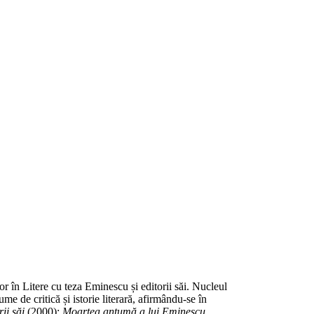
 în Litere cu teza Eminescu și editorii săi. Nucleul
 de critică și istorie literară, afirmându-se în
ii săi
(2000);
Moartea antumă a lui Eminescu