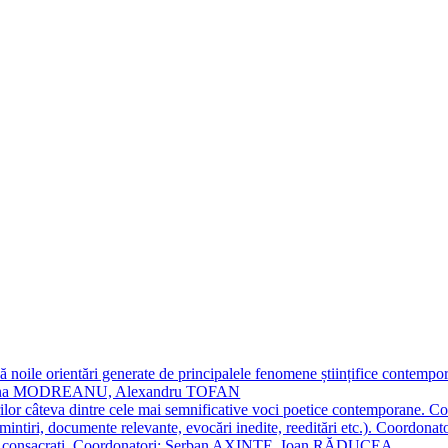
 noile orientări generate de principalele fenomene științifice contempora
Simona MODREANU, Alexandru TOFAN
titorilor câteva dintre cele mai semnificative voci poetice contempor
i (amintiri, documente relevante, evocări inedite, reeditări etc.). Co
poeți consacraţi. Coordonatori: Șerban AXINTE, Ioan RĂDUCEA