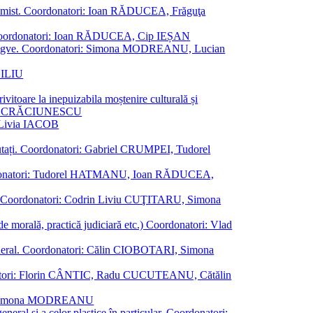
al junimist. Coordonatori: Ioan RĂDUCEA, Frăguţa
 etc. Coordonatori: Ioan RĂDUCEA, Cip IEȘAN
ţii bilingve. Coordonatori: Simona MODREANU, Lucian
ASILIU
vitoare la inepuizabila moștenire culturală și
iliu CRĂCIUNESCU
, Livia IACOB
reputați. Coordonatori: Gabriel CRUMPEI, Tudorel
st. Coordonatori: Tudorel HATMANU, Ioan RĂDUCEA,
ană. Coordonatori: Codrin Liviu CUŢITARU, Simona
e de morală, practică judiciară etc.) Coordonatori: Vlad
în general. Coordonatori: Călin CIOBOTARI, Simona
oordonatori: Florin CÂNTIC, Radu CUCUTEANU, Cătălin
INTE, Simona MODREANU
eneral și a celor plastice în particular. Coordonatori: