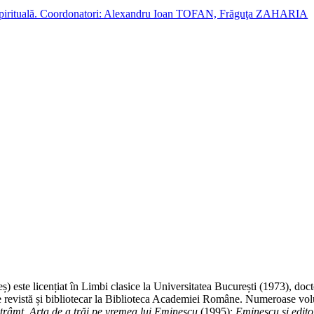
cție spirituală. Coordonatori: Alexandru Ioan TOFAN, Frăguţa ZAHARIA
te licențiat în Limbi clasice la Universitatea București (1973), doctor
e revistă și bibliotecar la Biblioteca Academiei Române. Numeroase volume
trâmt. Arta de a trăi pe vremea lui Eminescu
(1995);
Eminescu şi editor