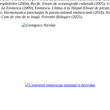
espărțirilor
(2004);
Recife. Eseuri de oceanografie culturală
(2005);
Un
ea lui Eminescu
(2009);
Eminescu. Ultima zi la Timpul (Dosar de presă)
e. Hermeneutica punctuației în poezia antumă eminesciană
(2018);
No
;
Cum de vine de se leagă. Povestiri filologice
(2025).