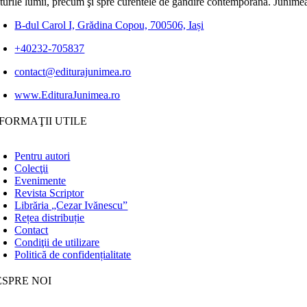
lturile lumii, precum şi spre curentele de gândire contemporană. Junimea
B-dul Carol I, Grădina Copou, 700506, Iași
+40232-705837
contact@editurajunimea.ro
www.EdituraJunimea.ro
FORMAŢII UTILE
Pentru autori
Colecţii
Evenimente
Revista Scriptor
Librăria „Cezar Ivănescu”
Rețea distribuție
Contact
Condiţii de utilizare
Politică de confidențialitate
ESPRE NOI