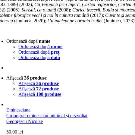
883-1889) (2002);
Cu Veronica prin Infern. Cartea regăsirilor, Cartea d
82) (2006);
Scrisul, ca o taină
(2008);
Cartea trecerii. Boala şi moart
obleme filosofice vechi și noi în cultura română
(2017);
Cuvinte și semn
inescu
(Junimea, 2020);
Un înțelept pe corabia trufiei
(Junimea, 2023)
Ordonează după
nume
Ordonează după
nume
Ordonează după
preţ
Ordonează după
dată
Afişează
36 produse
Afişează
36 produse
Afişează
72 produse
Afişează
108 produse
Eminesciana
,
Cronograf eminescian minimal și dezvoltat
Georgescu Nicolae
50,00
lei