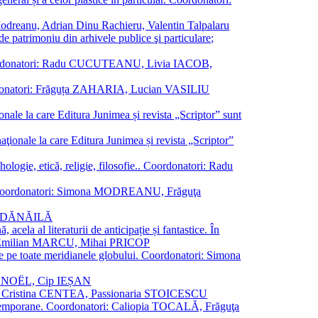
a Modreanu, Adrian Dinu Rachieru, Valentin Talpalaru
de patrimoniu din arhivele publice şi particulare;
ală. Coordonatori: Radu CUCUTEANU, Livia IACOB,
 Coordonatori: Frăguța ZAHARIA, Lucian VASILIU
ionale la care Editura Junimea și revista „Scriptor” sunt
 naţionale la care Editura Junimea și revista „Scriptor”
logie, etică, religie, filosofie.. Coordonatori: Radu
versal. Coordonatori: Simona MODREANU, Frăguţa
rina DĂNĂILĂ
 acela al literaturii de anticipație și fantastice. În
tori: Emilian MARCU, Mihai PRICOP
 de pe toate meridianele globului. Coordonatori: Simona
vier NOËL, Cip IEȘAN
natori: Cristina CENTEA, Passionaria STOICESCU
ce contemporane. Coordonatori: Caliopia TOCALĂ, Frăguţa