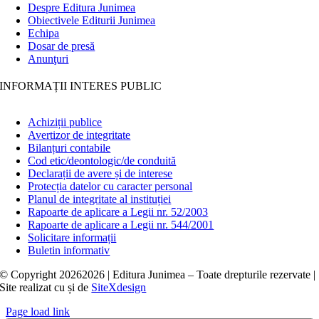
Despre Editura Junimea
Obiectivele Editurii Junimea
Echipa
Dosar de presă
Anunţuri
INFORMAȚII INTERES PUBLIC
Achiziții publice
Avertizor de integritate
Bilanțuri contabile
Cod etic/deontologic/de conduită
Declarații de avere și de interese
Protecția datelor cu caracter personal
Planul de integritate al instituției
Rapoarte de aplicare a Legii nr. 52/2003
Rapoarte de aplicare a Legii nr. 544/2001
Solicitare informații
Buletin informativ
© Copyright
20262026 | Editura Junimea – Toate drepturile rezervate |
Site realizat cu
și
de
SiteXdesign
Page load link