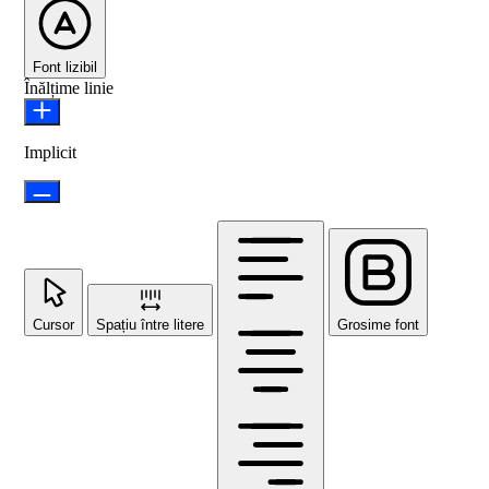
Font lizibil
Înălțime linie
Implicit
Cursor
Spațiu între litere
Grosime font