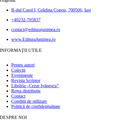
exigentă.
B-dul Carol I, Grădina Copou, 700506, Iași
+40232-705837
contact@editurajunimea.ro
www.EdituraJunimea.ro
INFORMAŢII UTILE
Pentru autori
Colecţii
Evenimente
Revista Scriptor
Librăria „Cezar Ivănescu”
Rețea distribuție
Contact
Condiţii de utilizare
Politică de confidențialitate
DESPRE NOI