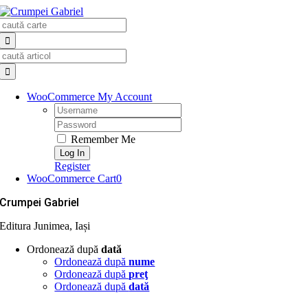
Skip
Search
to
for:
content
Search
for:
WooCommerce My Account
Username:
Password:
Remember Me
Register
WooCommerce Cart
0
Crumpei Gabriel
Editura Junimea, Iași
Ordonează după
dată
Ordonează după
nume
Ordonează după
preţ
Ordonează după
dată