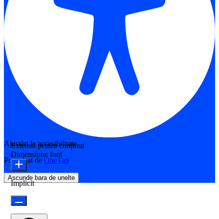
Ajustări la accesibilitate
Extensii pentru conținut
Dimensiune font
Propulsat de
OneTap
Ascunde bara de unelte
Implicit