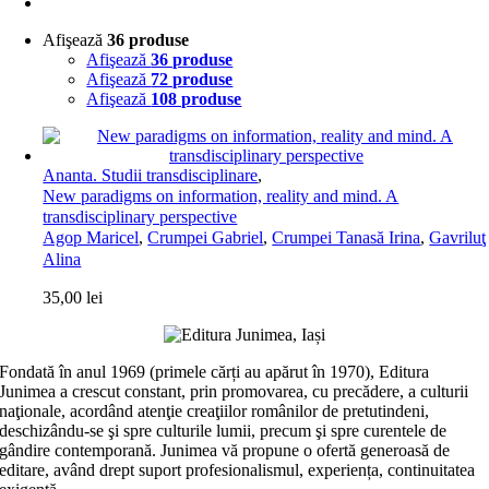
Afişează
36 produse
Afişează
36 produse
Afişează
72 produse
Afişează
108 produse
Ananta. Studii transdisciplinare
,
New paradigms on information, reality and mind. A
transdisciplinary perspective
Agop Maricel
,
Crumpei Gabriel
,
Crumpei Tanasă Irina
,
Gavriluţ
Alina
35,00
lei
Fondată în anul 1969 (primele cărți au apărut în 1970), Editura
Junimea a crescut constant, prin promovarea, cu precădere, a culturii
naţionale, acordând atenţie creaţiilor românilor de pretutindeni,
deschizându-se şi spre culturile lumii, precum şi spre curentele de
gândire contemporană. Junimea vă propune o ofertă generoasă de
editare, având drept suport profesionalismul, experiența, continuitatea