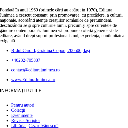
Fondată în anul 1969 (primele cărți au apărut în 1970), Editura
Junimea a crescut constant, prin promovarea, cu precădere, a culturii
naţionale, acordând atenţie creaţiilor românilor de pretutindeni,
deschizându-se şi spre culturile lumii, precum şi spre curentele de
gândire contemporană. Junimea vă propune o ofertă generoasă de
editare, având drept suport profesionalismul, experiența, continuitatea
exigentă.
B-dul Carol I, Grădina Copou, 700506, Iași
+40232-705837
contact@editurajunimea.ro
www.EdituraJunimea.ro
INFORMAŢII UTILE
Pentru autori
Colecţii
Evenimente
Revista Scriptor
Librăria „Cezar Ivănescu”