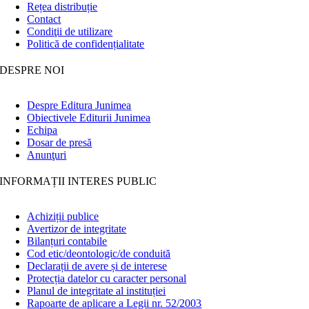
Rețea distribuție
Contact
Condiţii de utilizare
Politică de confidențialitate
DESPRE NOI
Despre Editura Junimea
Obiectivele Editurii Junimea
Echipa
Dosar de presă
Anunţuri
INFORMAȚII INTERES PUBLIC
Achiziții publice
Avertizor de integritate
Bilanțuri contabile
Cod etic/deontologic/de conduită
Declarații de avere și de interese
Protecția datelor cu caracter personal
Planul de integritate al instituției
Rapoarte de aplicare a Legii nr. 52/2003