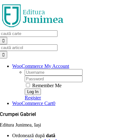
Skip
to
content
Search
for:
Search
for:
WooCommerce My Account
Username:
Password:
Remember Me
Register
WooCommerce Cart
0
Crumpei Gabriel
Editura Junimea, Iași
Ordonează după
dată