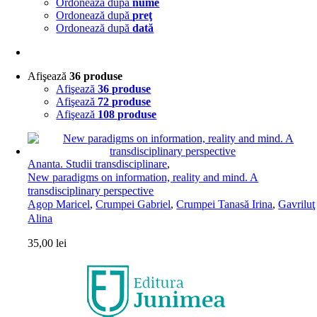
Ordonează după
nume
Ordonează după
preţ
Ordonează după
dată
Afişează
36 produse
Afişează
36 produse
Afişează
72 produse
Afişează
108 produse
Ananta. Studii transdisciplinare
,
New paradigms on information, reality and mind. A
transdisciplinary perspective
Agop Maricel
,
Crumpei Gabriel
,
Crumpei Tanasă Irina
,
Gavriluţ
Alina
35,00
lei