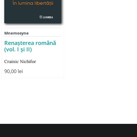
Mnemosyne
Renașterea română
(vol. I și II)
Crainic Nichifor
90,00
lei