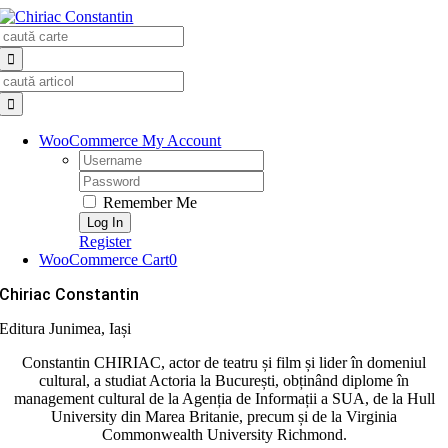
Skip
Search
to
for:
content
Search
for:
WooCommerce My Account
Username:
Password:
Remember Me
Register
WooCommerce Cart
0
Chiriac Constantin
Editura Junimea, Iași
Constantin CHIRIAC, actor de teatru și film și lider în domeniul
cultural, a studiat Actoria la București, obținând diplome în
management cultural de la Agenția de Informații a SUA, de la Hull
University din Marea Britanie, precum și de la Virginia
Commonwealth University Richmond.