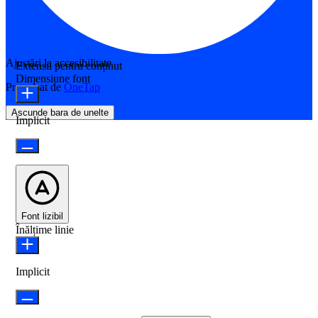
Ajustări la accesibilitate
Extensii pentru conținut
Dimensiune font
Propulsat de
OneTap
Ascunde bara de unelte
Implicit
Font lizibil
Înălțime linie
Implicit