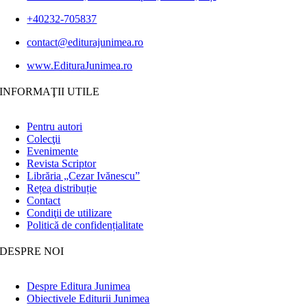
+40232-705837
contact@editurajunimea.ro
www.EdituraJunimea.ro
INFORMAŢII UTILE
Pentru autori
Colecţii
Evenimente
Revista Scriptor
Librăria „Cezar Ivănescu”
Rețea distribuție
Contact
Condiţii de utilizare
Politică de confidențialitate
DESPRE NOI
Despre Editura Junimea
Obiectivele Editurii Junimea