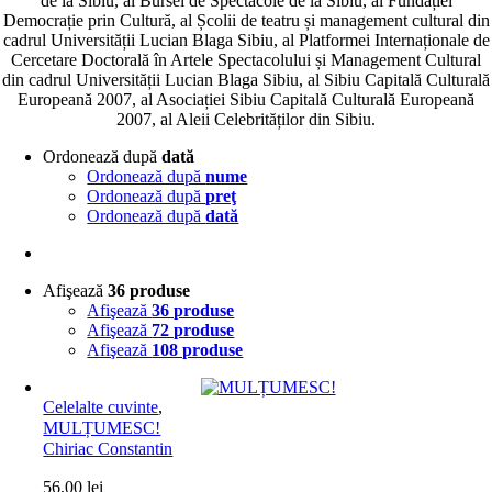
de la Sibiu, al Bursei de Spectacole de la Sibiu, al Fundației
Democrație prin Cultură, al Școlii de teatru și management cultural din
cadrul Universității Lucian Blaga Sibiu, al Platformei Internaționale de
Cercetare Doctorală în Artele Spectacolului și Management Cultural
din cadrul Universității Lucian Blaga Sibiu, al Sibiu Capitală Culturală
Europeană 2007, al Asociației Sibiu Capitală Culturală Europeană
2007, al Aleii Celebrităților din Sibiu.
Ordonează după
dată
Ordonează după
nume
Ordonează după
preţ
Ordonează după
dată
Afişează
36 produse
Afişează
36 produse
Afişează
72 produse
Afişează
108 produse
Celelalte cuvinte
,
MULȚUMESC!
Chiriac Constantin
56,00
lei