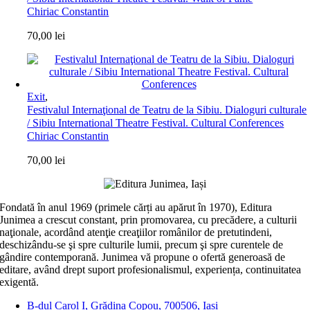
Chiriac Constantin
70,00
lei
Exit
,
Festivalul Internaţional de Teatru de la Sibiu. Dialoguri culturale
/ Sibiu International Theatre Festival. Cultural Conferences
Chiriac Constantin
70,00
lei
Fondată în anul 1969 (primele cărți au apărut în 1970), Editura
Junimea a crescut constant, prin promovarea, cu precădere, a culturii
naţionale, acordând atenţie creaţiilor românilor de pretutindeni,
deschizându-se şi spre culturile lumii, precum şi spre curentele de
gândire contemporană. Junimea vă propune o ofertă generoasă de
editare, având drept suport profesionalismul, experiența, continuitatea
exigentă.
B-dul Carol I, Grădina Copou, 700506, Iași