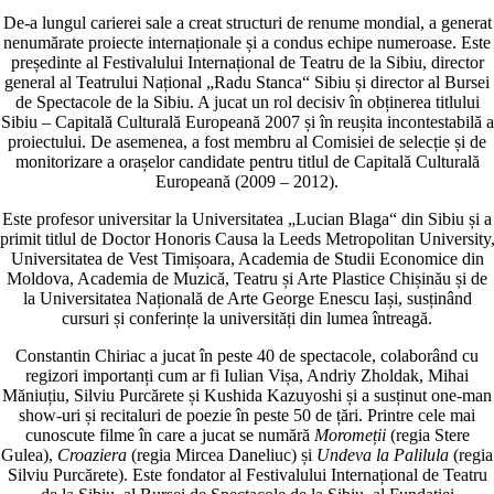
De-a lungul carierei sale a creat structuri de renume mondial, a generat
nenumărate proiecte internaționale și a condus echipe numeroase. Este
președinte al Festivalului Internațional de Teatru de la Sibiu, director
general al Teatrului Național „Radu Stanca“ Sibiu și director al Bursei
de Spectacole de la Sibiu. A jucat un rol decisiv în obținerea titlului
Sibiu – Capitală Culturală Europeană 2007 și în reușita incontestabilă a
proiectului. De asemenea, a fost membru al Comisiei de selecție și de
monitorizare a orașelor candidate pentru titlul de Capitală Culturală
Europeană (2009 – 2012).
Este profesor universitar la Universitatea „Lucian Blaga“ din Sibiu și a
primit titlul de Doctor Honoris Causa la Leeds Metropolitan University
Universitatea de Vest Timișoara, Academia de Studii Economice din
Moldova, Academia de Muzică, Teatru și Arte Plastice Chișinău și de
la Universitatea Națională de Arte George Enescu Iași, susținând
cursuri și conferințe la universități din lumea întreagă.
Constantin Chiriac a jucat în peste 40 de spectacole, colaborând cu
regizori importanți cum ar fi Iulian Vișa, Andriy Zholdak, Mihai
Măniuțiu, Silviu Purcărete și Kushida Kazuyoshi și a susținut one-man
show-uri și recitaluri de poezie în peste 50 de țări. Printre cele mai
cunoscute filme în care a jucat se numără
Moromeții
(regia Stere
Gulea),
Croaziera
(regia Mircea Daneliuc) și
Undeva la Palilula
(regia
Silviu Purcărete). Este fondator al Festivalului Internațional de Teatru