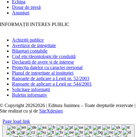
Echipa
Dosar de presă
Anunţuri
INFORMAȚII INTERES PUBLIC
Achiziții publice
Avertizor de integritate
Bilanțuri contabile
Cod etic/deontologic/de conduită
Declarații de avere și de interese
Protecția datelor cu caracter personal
Planul de integritate al instituției
Rapoarte de aplicare a Legii nr. 52/2003
Rapoarte de aplicare a Legii nr. 544/2001
Solicitare informații
Buletin informativ
© Copyright
20262026 | Editura Junimea – Toate drepturile rezervate |
Site realizat cu
și
de
SiteXdesign
Page load link