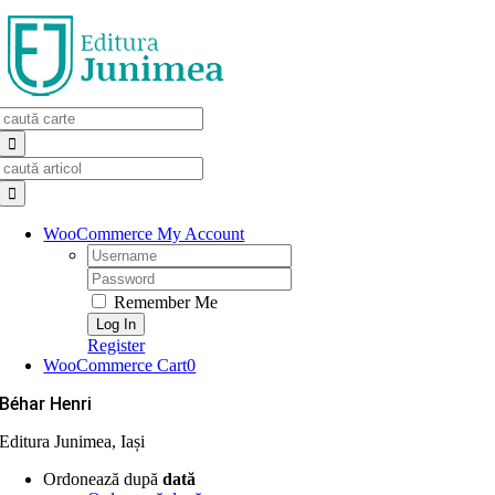
Skip
to
content
Search
for:
Search
for:
WooCommerce My Account
Username:
Password:
Remember Me
Register
WooCommerce Cart
0
Béhar Henri
Editura Junimea, Iași
Ordonează după
dată