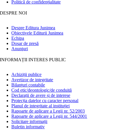
Politică de confidențialitate
DESPRE NOI
Despre Editura Junimea
Obiectivele Editurii Junimea
Echipa
Dosar de presă
Anunţuri
INFORMAȚII INTERES PUBLIC
Achiziții publice
Avertizor de integritate
Bilanțuri contabile
Cod etic/deontologic/de conduită
Declarații de avere și de interese
Protecția datelor cu caracter personal
Planul de integritate al instituției
Rapoarte de aplicare a Legii nr. 52/2003
Rapoarte de aplicare a Legii nr. 544/2001
Solicitare informații
Buletin informativ