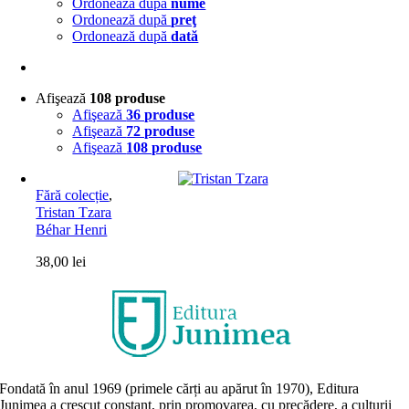
Ordonează după
nume
Ordonează după
preţ
Ordonează după
dată
Afişează
108 produse
Afişează
36 produse
Afişează
72 produse
Afişează
108 produse
Fără colecție
,
Tristan Tzara
Béhar Henri
38,00
lei
Fondată în anul 1969 (primele cărți au apărut în 1970), Editura
Junimea a crescut constant, prin promovarea, cu precădere, a culturii