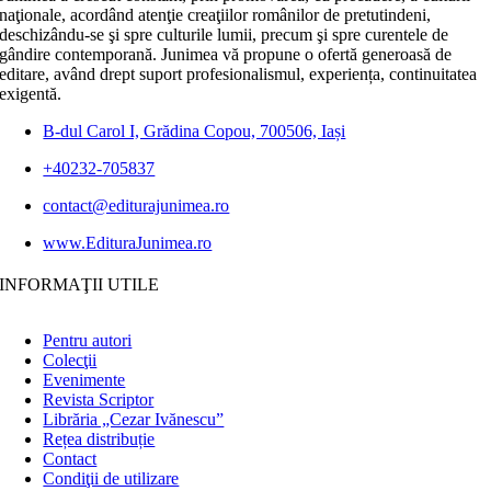
naţionale, acordând atenţie creaţiilor românilor de pretutindeni,
deschizându-se şi spre culturile lumii, precum şi spre curentele de
gândire contemporană. Junimea vă propune o ofertă generoasă de
editare, având drept suport profesionalismul, experiența, continuitatea
exigentă.
B-dul Carol I, Grădina Copou, 700506, Iași
+40232-705837
contact@editurajunimea.ro
www.EdituraJunimea.ro
INFORMAŢII UTILE
Pentru autori
Colecţii
Evenimente
Revista Scriptor
Librăria „Cezar Ivănescu”
Rețea distribuție
Contact
Condiţii de utilizare